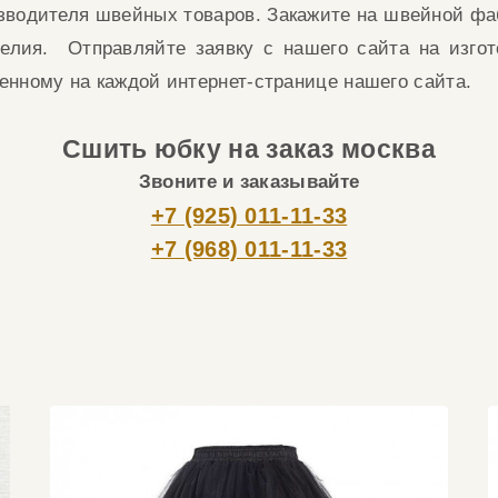
зводителя
швейных товаров.
З
акажите на швейной фа
делия.
О
тправляйте заявку
с нашего сайта на изго
ленному
на каждой
интернет-странице
нашего сайта
.
Сшить юбку на заказ москва
Звоните и заказывайте
+7 (925) 011-11-33
+7 (968) 011-11-33