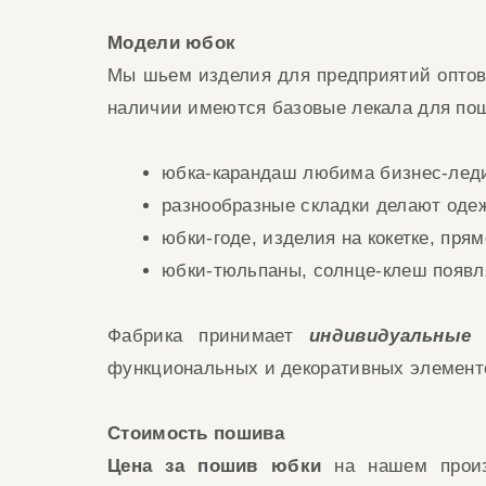
Модели юбок
Мы шьем изделия для
предприятий опто
наличии имеются базовые лекала для п
юбка-карандаш люб
има бизнес-лед
разнообр
азные складки
делают
оде
юбки-годе
, изделия на кокетке, пря
юбки-тюльпаны, солнце-клеш появл
Фабрика принимает
индивидуальные
з
функциональных и декоративных элемент
Стоимость
пошива
Цена за пошив юбки
на нашем произ