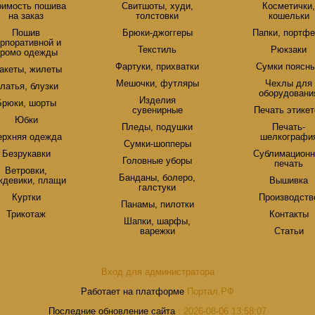
оимость пошива
Свитшоты, худи,
Косметички
на заказ
толстовки
кошельки
Пошив
Брюки-джоггеры
Папки, портф
орпоративной и
Текстиль
Рюкзаки
промо одежды
Фартуки, прихватки
Сумки поясн
акеты, жилеты
Мешочки, футляры
Чехлы для
латья, блузки
оборудовани
Изделия
Брюки, шорты
сувенирные
Печать этикет
Юбки
Пледы, подушки
Печать-
ерхняя одежда
шелкографи
Сумки-шопперы
Безрукавки
Сублимационн
Головные уборы
печать
Ветровки,
Банданы, болеро,
ждевики, плащи
Вышивка
галстуки
Куртки
Производств
Панамы, пилотки
Трикотаж
Контакты
Шапки, шарфы,
варежки
Статьи
Вход для администратора
Работает на платформе
Портал.РФ
Последние обновление сайта
: 2026-08-06 13:58:07