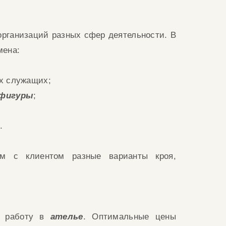
организаций разных сфер деятельности. В
емена:
их служащих;
фигуры
;
м
.
ем с клие
нтом
разные варианты кроя,
а работу в
ателье
.
Оптимальные цены