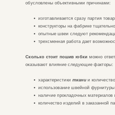
обусловлены объективными причинами:
изготавливается сразу партия тов
конструкторы на фабрике тщательн
опытные швеи следуют рекомендаци
трехсменная работа дает возможно
С
колько стоит пошив юбки
можно ответ
оказывают влияние
следующие факторы:
характеристики
ткани
и количеств
использование швейной фурни
ту
ры
наличие прокладочных м
атериалов 
количество изделий в заказанной п