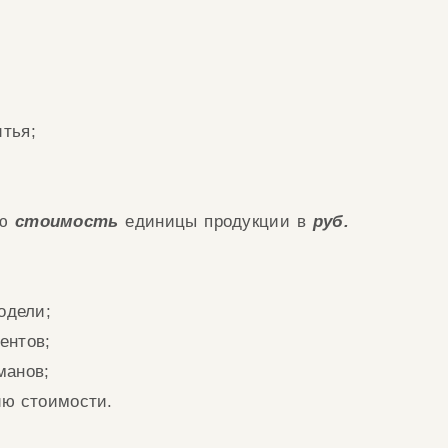
;
итья;
ую
стоимость
единицы продукции в
руб.
модели;
ментов;
манов;
ию стоимости.