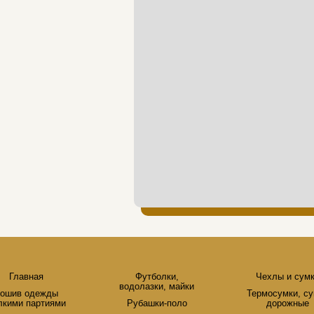
Главная
Футболки,
Чехлы и сум
водолазки, майки
ошив одежды
Термосумки, с
лкими партиями
Рубашки-поло
дорожные