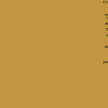
Ст
к
Ж
П
В
до