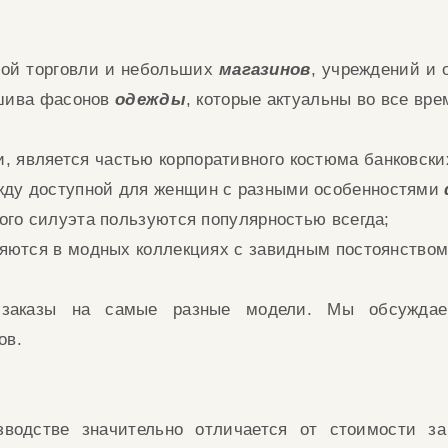
вой торговли и небольших
магазинов
,
учреждений и 
ошива
фасонов
одежды
, которые актуальны во все вр
и,
является частью корпоративного костюма банковск
жду
доступной для женщин с разными особенностями
мого силуэта
пользуются популярностью всегда;
яются в модных коллекциях с завидным постоянство
аказы на самые разные модели.
Мы обсужда
ов.
водстве значительно отличается от ст
оимости з