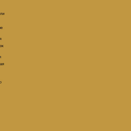
,
ели
ые
я
ок
я
ая
о