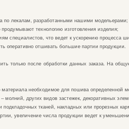
ара по лекалам, разработанными нашими модельерами
о продумывают технологию изготовления изделия
;
ям специалистов, что в
едет к ускорению процесса ш
сть оперативно отшивать большие партии продукции.
ить только после обработки данных заказа. На общ
о материала необходимое для пошива определенной 
–
молний, других видов
застежек, декоративных эле
и подкладочных тканей, накладных или
прорезных кар
артии, увеличение числа продукции ведет к уменьшен