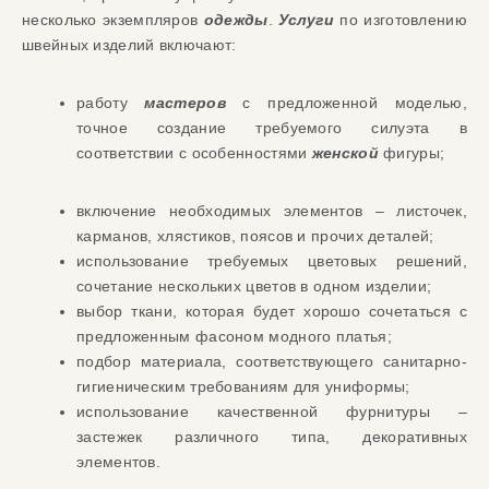
несколько экземпля
ров
одежды
.
Услуги
по изготовлению
швейных изделий включают
:
работу
мастеров
с предложенной моделью,
точное соз
дание требуемого силуэта
в
соответствии с
особенностями
женской
фигур
ы
;
включение необ
ходимых элементов
– листочек,
карманов,
хлястиков, поясов и п
р
очих
деталей
;
использование
требуемых
цветовых решений,
сочетание нескольких цветов в о
дном изделии;
выбор ткани, которая будет
хорошо сочетаться с
предложенн
ым фасоном
модного платья;
подбор материала
, соответствующего
санитарно-
гигиеническим требованиям для униформы
;
использование качественной фурнитуры
–
застежек различного типа, декоративных
элементов
.